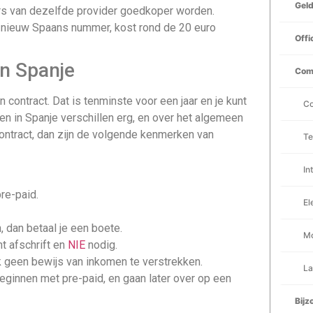
Gel
rs van dezelfde provider goedkoper worden.
 nieuw Spaans nummer, kost rond de 20 euro
Offi
in Spanje
Com
contract. Dat is tenminste voor een jaar en je kunt
Co
gen in Spanje verschillen erg, en over het algemeen
 contract, dan zijn de volgende kenmerken van
Te
In
re-paid.
El
, dan betaal je een boete.
Mo
 afschrift en
NIE
nodig.
ok geen bewijs van inkomen te verstrekken.
La
innen met pre-paid, en gaan later over op een
Bijz