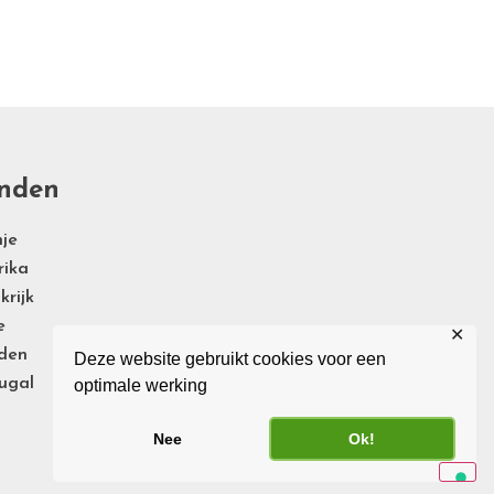
nden
je
rika
krijk
e
✕
den
Deze website gebruikt cookies voor een
ugal
optimale werking
Nee
Ok!