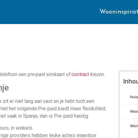
Wooninspirat
 telefoon een pre-paid simkaart of
contract
kiezen.
Inho
nje
Hui
zit er niet lang aan vast en je hebt toch een
t het volgende:Pre-paid biedt meer flexibiliteit,
Won
niet vaak in Spanje, dan is Pre-paid handig.
Werk
uro, in winkels.
mmige providers hebben leuke acties waardoor