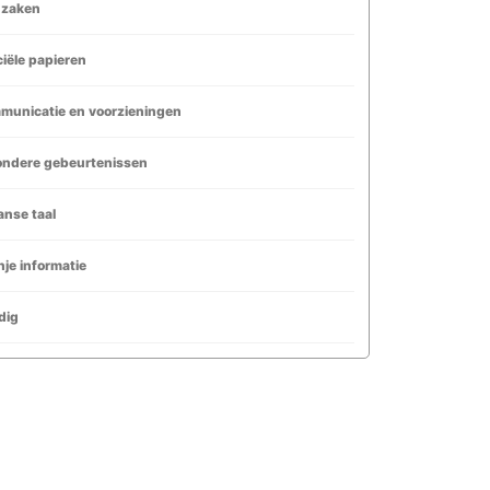
dzaken
ciële papieren
municatie en voorzieningen
ondere gebeurtenissen
nse taal
je informatie
dig