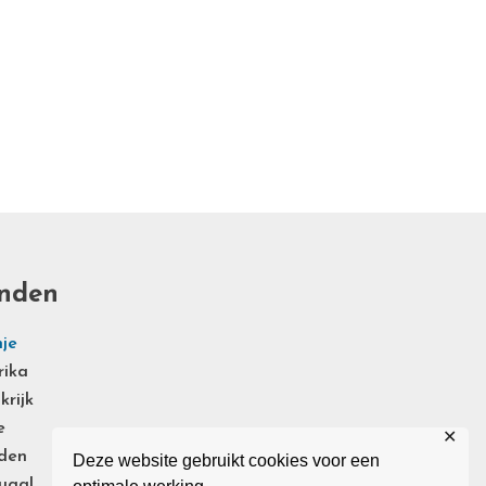
nden
je
rika
krijk
e
✕
den
Deze website gebruikt cookies voor een
ugal