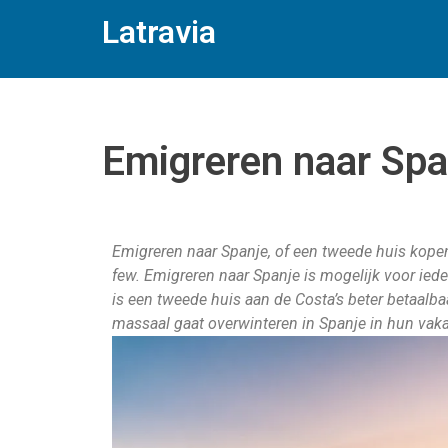
Latravia
Emigreren naar Spa
Emigreren naar Spanje, of een tweede huis kope
few. Emigreren naar Spanje is mogelijk voor iede
is een tweede huis aan de Costa’s beter betaalb
massaal gaat overwinteren in Spanje in hun vak