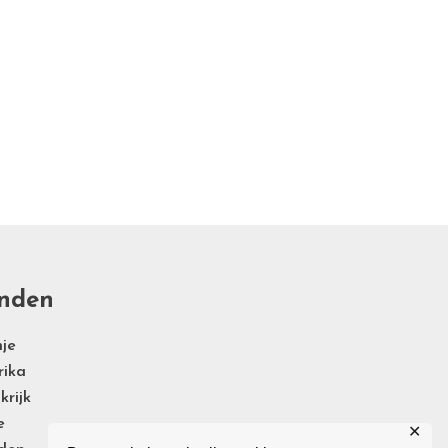
nden
je
rika
krijk
e
✕