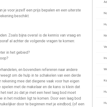
Ad
n je voor jezelf een prijs bepalen en een uiterste
No
krekening beschikt.
Hu
en. Zoals bijna overal is de kennis van vraag en
N
ooraf al achter de volgende vragen te komen:
Ve
ter in het gebied?
koop?
In
erhandelen, en bovendien refereren naar andere
Wo
verweegt om de hulp in te schakelen van een derde
Ko
 er rekening mee dat diegene vaak voor hun eigen
e spelen met de makelaar en de kans is klein dat
Hu
s het niet zo dat je met een heel laag bod moet
ie in het midden ligt te komen. Door een laag bod
Hu
uikelijker door te beginnen met je eindbod, (of een