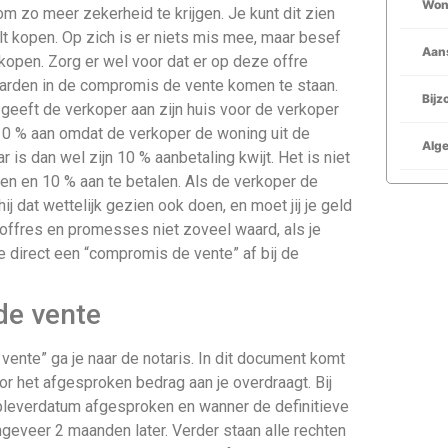
Woni
m zo meer zekerheid te krijgen. Je kunt dit zien
wilt kopen. Op zich is er niets mis mee, maar besef
Aans
t kopen. Zorg er wel voor dat er op deze offre
aarden in de compromis de vente komen te staan.
Bijz
geeft de verkoper aan zijn huis voor de verkoper
 10 % aan omdat de verkoper de woning uit de
Alge
 is dan wel zijn 10 % aanbetaling kwijt. Het is niet
en en 10 % aan te betalen. Als de verkoper de
 dat wettelijk gezien ook doen, en moet jij je geld
e offres en promesses niet zoveel waard, als je
je direct een “compromis de vente” af bij de
de vente
ente” ga je naar de notaris. In dit document komt
oor het afgesproken bedrag aan je overdraagt. Bij
pleverdatum afgesproken en wanner de definitieve
geveer 2 maanden later. Verder staan alle rechten