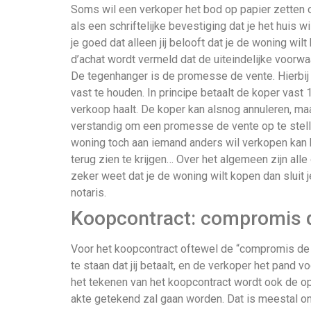
Soms wil een verkoper het bod op papier zetten o
als een schriftelijke bevestiging dat je het huis 
je goed dat alleen jij belooft dat je de woning wil
d’achat wordt vermeld dat de uiteindelijke voorw
De tegenhanger is de promesse de vente. Hierbij 
vast te houden. In principe betaalt de koper vast
verkoop haalt. De koper kan alsnog annuleren, maar
verstandig om een promesse de vente op te stell
woning toch aan iemand anders wil verkopen kan hij
terug zien te krijgen… Over het algemeen zijn all
zeker weet dat je de woning wilt kopen dan sluit 
notaris.
Koopcontract: compromis 
Voor het koopcontract oftewel de “compromis de v
te staan dat jij betaalt, en de verkoper het pand v
het tekenen van het koopcontract wordt ook de o
akte getekend zal gaan worden. Dat is meestal on