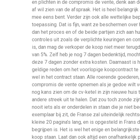
en plichten in de compromis de vente, denk aan d
af wil zien van de afspraak. Het is heel belangrijk 
mee eens bent. Verder zijn ook alle wettelijke b
toepassing. Dat is fijn, want ze beschermen over
dan het proces en of de beide partijen zich aan hu
controles uit zoals de verplichte keuringen en con
is, dan mag de verkoper de koop niet meer terugdr
van 5%. Zelf heb je nog 7 dagen bedenktijd, moch
deze 7 dagen zonder extra kosten. Daarnaast is he
geldige reden om het voorlopige koopcontract te 
wel in het contract staan. Alle roerende goederen,
compromis de vente opnemen als je gedoe wilt vo
nog kans zien om de cv-ketel in zijn nieuwe huis 
andere streek uit te halen. Dat zou toch zonde zij
nooit iets als er onderdelen in staan die je niet b
exemplaar bij zit, de Franse zal uiteindelijk rec
kleine 20 pagina’s lang, en is opgesteld in Frans 
begrijpen is. Het is wel het enige en belangrijks
koop staan. Laat dan ook altijd een onafhankelij