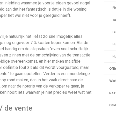
Een inleiding waarmee je voor je eigen gevoel nogal
Fi
ld aan dat het fantastisch is dat je in die woning
per het wel niet voor je geregeld heeft.
Ta
Fr
 je natuurlijk het liefst zo snel mogelijk alles
rijs nog ongeveer 7 % kosten koper komen. Als de
Hu
et handig om de afspraken “even snel schriftelijk
even zinnen met de omschrijving van de transactie
Hu
geldige overeenkomst, en hier maken malafide
 definitie fout zit als dit wordt voorgesteld, maar
Offi
ente” te gaan opstellen. Verder is een mondelinge
koop rond maken, dan is het zaak direct naar de
Werk
k om naar de notaris van de verkoper te gaan, je
ken nooit iets waarvan je niet precies weet wat het
De F
Gel
/ de vente