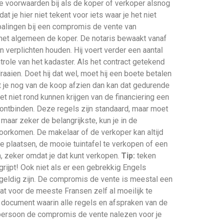
e voorwaarden bij als de koper of verkoper alsnog
dat je hier niet tekent voor iets waar je het niet
epalingen bij een compromis de vente van
 het algemeen de koper. De notaris bewaakt vanaf
n verplichten houden. Hij voert verder een aantal
trole van het kadaster. Als het contract getekend
aaien. Doet hij dat wel, moet hij een boete betalen
t je nog van de koop afzien dan kan dat gedurende
t niet rond kunnen krijgen van de financiering een
ontbinden. Deze regels zijn standaard, maar moet
 maar zeker de belangrijkste, kun je in de
orkomen. De makelaar of de verkoper kan altijd
te plaatsen, de mooie tuintafel te verkopen of een
n, zeker omdat je dat kunt verkopen.
Tip:
teken
egrijpt! Ook niet als er een gebrekkig Engels
htsgeldig zijn. De compromis de vente is meestal een
dat voor de meeste Fransen zelf al moeilijk te
te document waarin alle regels en afspraken van de
k persoon de compromis de vente nalezen voor je