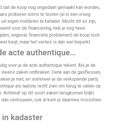
eid dat de koop nog ongedaan gemaakt kan worden,
elaars proberen soms te testen (al in een vroeg
 uit eigen middelen te betalen. Mocht dit zo zijn,
jd neemt voor de financiering, heb je nog twee
ijden, ongeval, financiële problemen) de koop toch
wel kwijt, maar het verlies is dan wel beperkt.
 de acte authentique…
dig voor je de acte authentique tekent. Als je de
t ineens zaken ontbreken. Denk aan de gasflessen,
n teken je niet, en sommeer je de verkopende partij
ntique als laatste recht zien om terug te vallen op
 Achteraf op dit soort zaken terugkomen blijkt
eter dan vertrouwen, ook al kom je daarmee misschien
 in kadaster