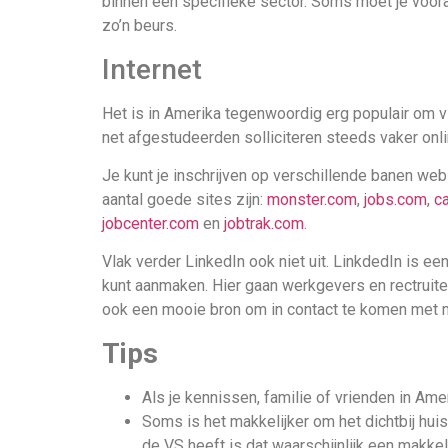
binnen een specifieke sector. Soms moet je vooraf
zo’n beurs.
Internet
Het is in Amerika tegenwoordig erg populair om via
net afgestudeerden solliciteren steeds vaker onli
Je kunt je inschrijven op verschillende banen web
aantal goede sites zijn:
monster.com
,
jobs.com
,
c
jobcenter.com
en
jobtrak.com
.
Vlak verder LinkedIn ook niet uit. LinkdedIn is ee
kunt aanmaken. Hier gaan werkgevers en rectruiters 
ook een mooie bron om in contact te komen met m
Tips
Als je kennissen, familie of vrienden in Ame
Soms is het makkelijker om het dichtbij hui
de VS heeft is dat waarschijnlijk een makkel