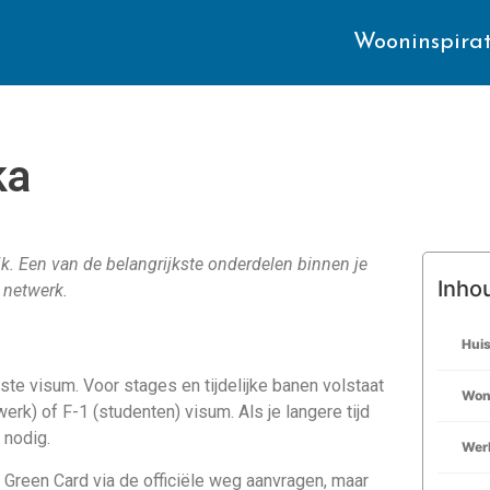
Wooninspirat
ka
jk. Een van de belangrijkste onderdelen binnen je
Inho
 netwerk.
Hui
iste visum. Voor stages en tijdelijke banen volstaat
Won
erk) of F-1 (studenten) visum. Als je langere tijd
 nodig.
Wer
e Green Card via de officiële weg aanvragen, maar