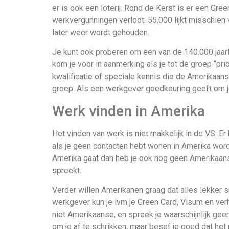
er is ook een loterij. Rond de Kerst is er een Gr
werkvergunningen verloot. 55.000 lijkt misschien v
later weer wordt gehouden.
Je kunt ook proberen om een van de 140.000 jaarl
kom je voor in aanmerking als je tot de groep “pr
kwalificatie of speciale kennis die de Amerikaa
groep. Als een werkgever goedkeuring geeft om je 
Werk vinden in Amerika
Het vinden van werk is niet makkelijk in de VS. Er 
als je geen contacten hebt wonen in Amerika wordt 
Amerika gaat dan heb je ook nog geen Amerikaanse
spreekt.
Verder willen Amerikanen graag dat alles lekker sn
werkgever kun je ivm je Green Card, Visum en verhu
niet Amerikaanse, en spreek je waarschijnlijk gee
om je af te schrikken, maar besef je goed dat het ni