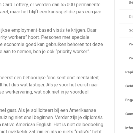
Be
een Card Lottery, er worden dan 55.000 permanente
eel, maar het blijft een kansspel die pas een jaar
Di
ijkse employment-based visa’s te krijgen. Daar
So
iority workers” hoort. Personen met speciale
nse economie goed kan gebruiken behoren tot deze
We
aan te nemen, ben je ook “priority worker”.
We
Pap
heerst een behoorlijke ‘ons kent ons’ mentaliteit,
het dus wat lastiger. Als je voor het eerst naar
Gel
 werkervaring, wat ook niet in je voordeel
Enge
el gaat. Als je solliciteert bij een Amerikaanse
Com
izing niet snel beginnen. Verder zijn je diploma’s
n native American English. Het is niet de bedoeling
Info
et makkelijk zal zijn en als je niets “extra’s” hebt