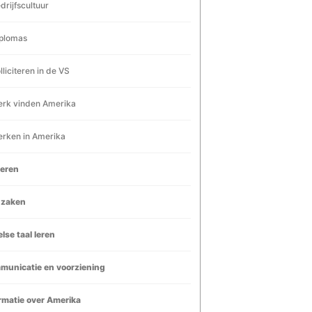
drijfscultuur
plomas
lliciteren in de VS
rk vinden Amerika
rken in Amerika
ieren
dzaken
lse taal leren
municatie en voorziening
rmatie over Amerika