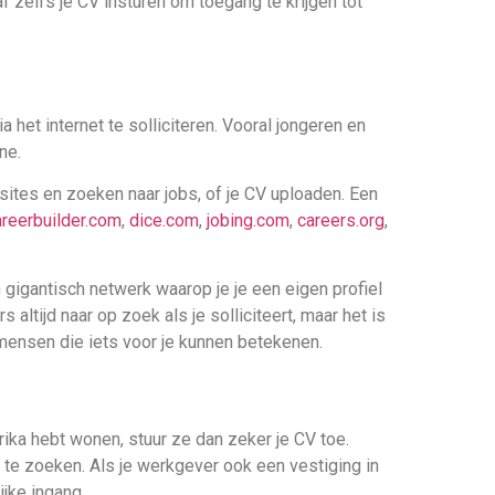
 zelfs je CV insturen om toegang te krijgen tot
 het internet te solliciteren. Vooral jongeren en
ne.
sites en zoeken naar jobs, of je CV uploaden. Een
areerbuilder.com
,
dice.com
,
jobing.com
,
careers.org
,
n gigantisch netwerk waarop je je een eigen profiel
altijd naar op zoek als je solliciteert, maar het is
ensen die iets voor je kunnen betekenen.
rika hebt wonen, stuur ze dan zeker je CV toe.
s te zoeken. Als je werkgever ook een vestiging in
ijke ingang.