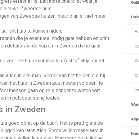
reis effectief is. Een korte checklist waar je
Gel
je nieuwe Zweedse huis:
ngen van Zweedse huizen, maar plan er niet meer
Huis
ar elk huis te kunnen rijden.
Hu
sonen die je eventueel nodig gaat hebben en print
 en details van de huizen in Zweden die je gaat
Go
 voor elk huis kunt invullen. (schrijf altijd direct
Ov
dan alles in een map. Verder kan het helpen om bij
Ch
araan het huis in Zweden zou moeten voldoen, te
eel mensen gaan op reis zonder te weten wat
In
een impulsbeslissing leiden.
Wer
is in Zweden
Alg
uis goed oplet op de buurt. Het is prettig als de
 dingen kan laten zien. Soms willen makelaars in
Han
e graag willen laten zien. Hoe meer de makelaar