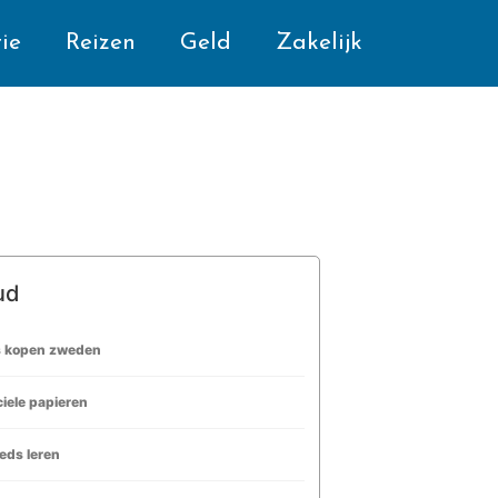
ie
Reizen
Geld
Zakelijk
ud
s kopen zweden
ciele papieren
eds leren