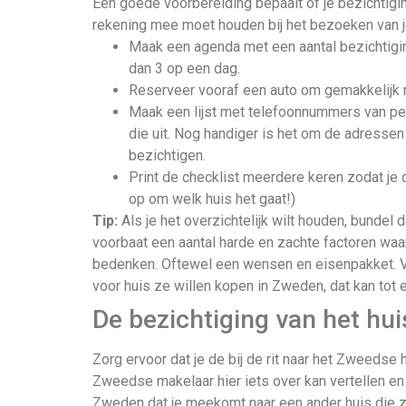
Een goede voorbereiding bepaalt of je bezichtiging
rekening mee moet houden bij het bezoeken van 
Maak een agenda met een aantal bezichtigi
dan 3 op een dag.
Reserveer vooraf een auto om gemakkelijk na
Maak een lijst met telefoonnummers van per
die uit. Nog handiger is het om de adressen
bezichtigen.
Print de checklist meerdere keren zodat je die
op om welk huis het gaat!)
Tip:
Als je het overzichtelijk wilt houden, bundel 
voorbaat een aantal harde en zachte factoren wa
bedenken. Oftewel een wensen en eisenpakket. V
voor huis ze willen kopen in Zweden, dat kan tot 
De bezichtiging van het hu
Zorg ervoor dat je de bij de rit naar het Zweedse h
Zweedse makelaar hier iets over kan vertellen en
Zweden dat je meekomt naar een ander huis die z