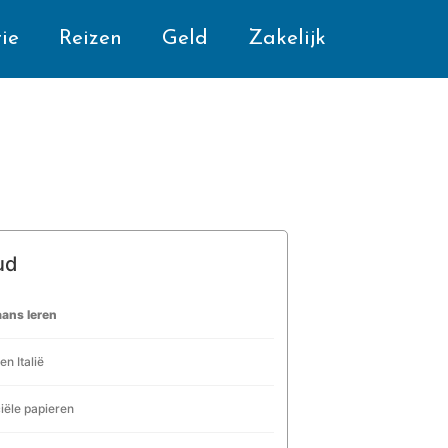
ie
Reizen
Geld
Zakelijk
ud
iaans leren
en Italië
ciële papieren