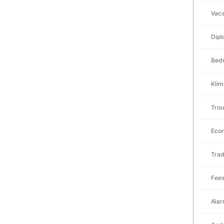
Vaca
Dipl
Bedr
Klim
Tro
Eco
Trad
Fee
Ala