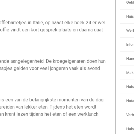
Gel
Huis
offiebarretjes in Italië, op haast elke hoek zit er wel
 koffie vindt een kort gesprek plaats en daarna gaat
Werk
Info
Han
oeiende aangelegenheid. De kroegeigenaren doen hun
e hapjes gelden voor veel jongeren vaak als avond
Mak
Huis
et is een van de belangrijkste momenten van de dag.
Nota
reiden van lekker eten. Tijdens het eten wordt
Een krant lezen tijdens het eten of een werklunch
Verh
Huis