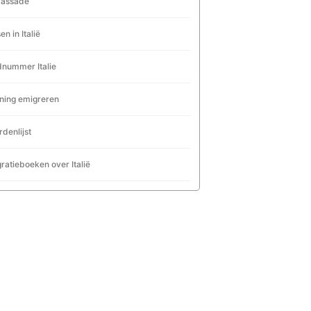
assade
en in Italië
nummer Italie
ning emigreren
denlijst
ratieboeken over Italië