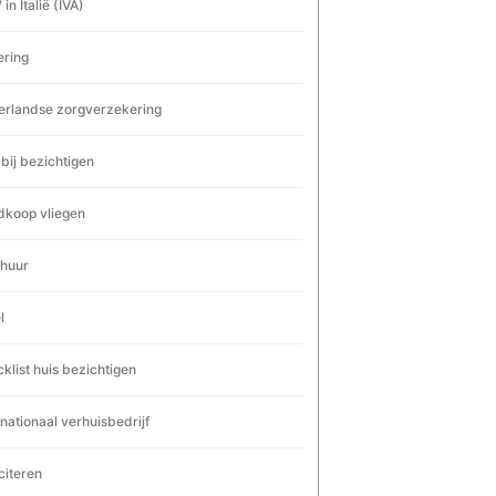
in Italië (IVA)
ering
rlandse zorgverzekering
 bij bezichtigen
koop vliegen
huur
l
klist huis bezichtigen
rnationaal verhuisbedrijf
iciteren