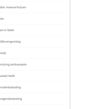
dier meeverhuizen
tie
n in Italië
lijfsvergunning
ewijs
hrijving ambassade
ulaat Italië
mstenbelasting
ogensbelasting