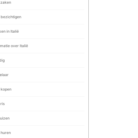
dzaken
 bezichtigen
en in Italië
rmatie over Italië
dig
elaar
 kopen
ris
uizen
 huren