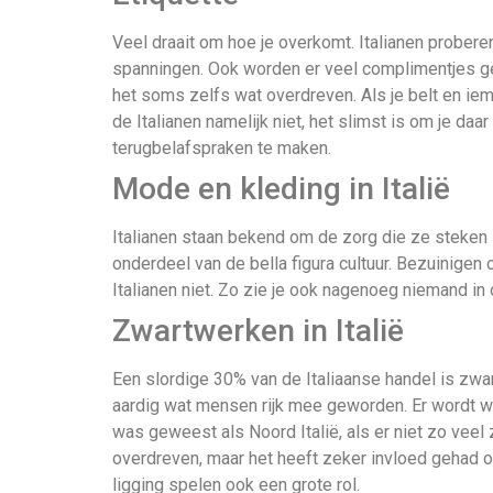
Veel draait om hoe je overkomt. Italianen proberen al
spanningen. Ook worden er veel complimentjes ge
het soms zelfs wat overdreven. Als je belt en iema
de Italianen namelijk niet, het slimst is om je daa
terugbelafspraken te maken.
Mode en kleding in Italië
Italianen staan bekend om de zorg die ze steken in
onderdeel van de bella figura cultuur. Bezuinige
Italianen niet. Zo zie je ook nagenoeg niemand in
Zwartwerken in Italië
Een slordige 30% van de Italiaanse handel is zwart.
aardig wat mensen rijk mee geworden. Er wordt wel
was geweest als Noord Italië, als er niet zo vee
overdreven, maar het heeft zeker invloed gehad 
ligging spelen ook een grote rol.