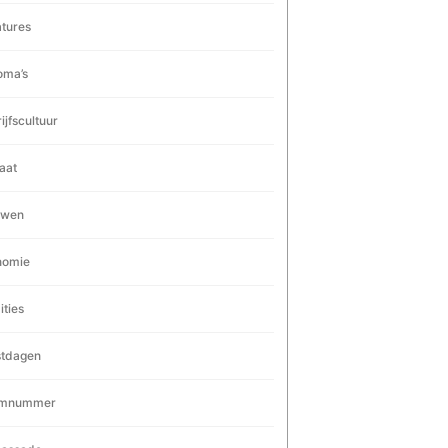
tures
oma’s
ijfscultuur
aat
uwen
nomie
ities
stdagen
rmnummer