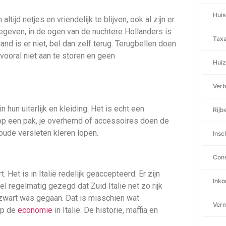
Huis
tijd netjes en vriendelijk te blijven, ook al zijn er
geven, in de ogen van de nuchtere Hollanders is
Taxa
nd is er niet, bel dan zelf terug. Terugbellen doen
r vooral niet aan te storen en geen
Huize
Verb
 hun uiterlijk en kleiding. Het is echt een
Rijb
n op een pak, je overhemd of accessoires doen de
 oude versleten kleren lopen.
Insc
Cons
 Het is in Italië redelijk geaccepteerd. Er zijn
Inko
 regelmatig gezegd dat Zuid Italië net zo rijk
l zwart was gegaan. Dat is misschien wat
Verm
op de
economie
in Italië. De historie, maffia en