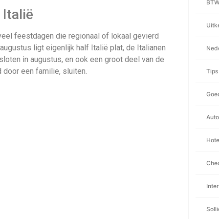
BTW 
Italië
Uitk
 veel feestdagen die regionaal of lokaal gevierd
ustus ligt eigenlijk half Italië plat, de Italianen
Nede
sloten in augustus, en ook een groot deel van de
door een familie, sluiten.
Tips
Goed
Auto
Hote
Chec
Inte
Soll