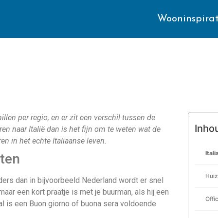
Wooninspirat
chillen per regio, en er zit een verschil tussen de
Inho
eren naar Italië dan is het fijn om te weten wat de
en in het echte Italiaanse leven.
Ital
eten
Huiz
anders dan in bijvoorbeeld Nederland wordt er snel
ar een kort praatje is met je buurman, als hij een
Offi
stal is een Buon giorno of buona sera voldoende