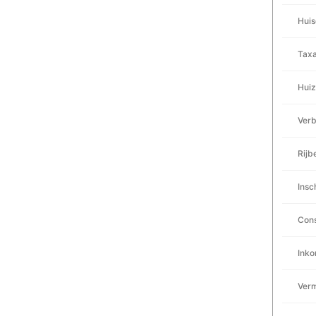
Huis
Taxa
Huize
Verb
Rijb
Insc
Cons
Inko
Verm