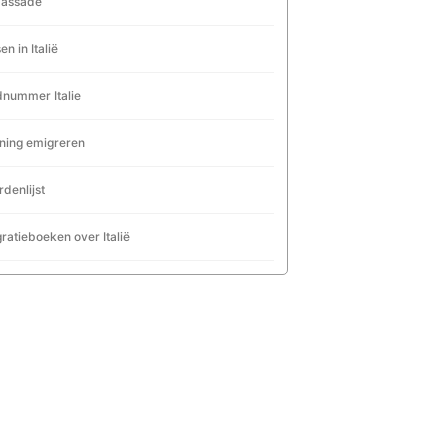
assade
en in Italië
nummer Italie
ning emigreren
denlijst
ratieboeken over Italië