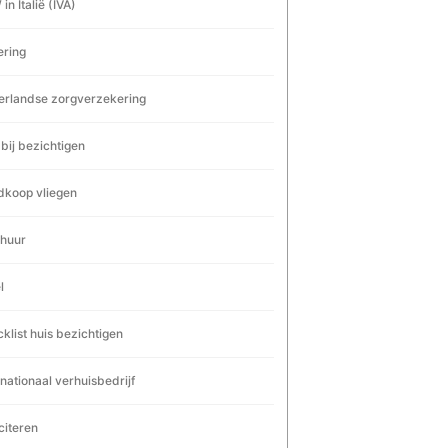
in Italië (IVA)
ering
rlandse zorgverzekering
 bij bezichtigen
koop vliegen
huur
l
klist huis bezichtigen
rnationaal verhuisbedrijf
iciteren