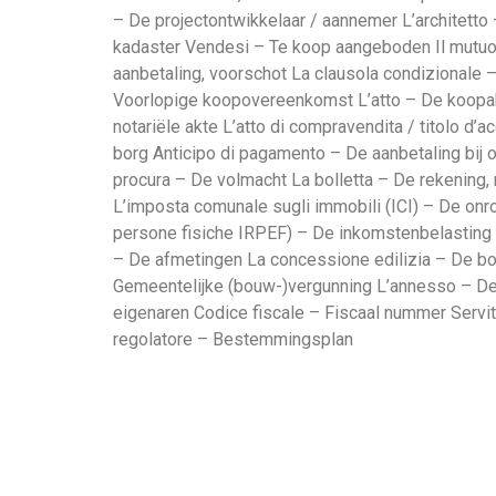
– De projectontwikkelaar / aannemer L’architett
kadaster Vendesi – Te koop aangeboden Il mutuo
aanbetaling, voorschot La clausola condizional
Voorlopige koopovereenkomst L’atto – De koopakt
notariële akte L’atto di compravendita / titolo d’
borg Anticipo di pagamento – De aanbetaling bij 
procura – De volmacht La bolletta – De rekening, 
L’imposta comunale sugli immobili (ICI) – De onr
persone fisiche IRPEF) – De inkomstenbelasting 
– De afmetingen La concessione edilizia – De 
Gemeentelijke (bouw-)vergunning L’annesso – De
eigenaren Codice fiscale – Fiscaal nummer Servi
regolatore – Bestemmingsplan