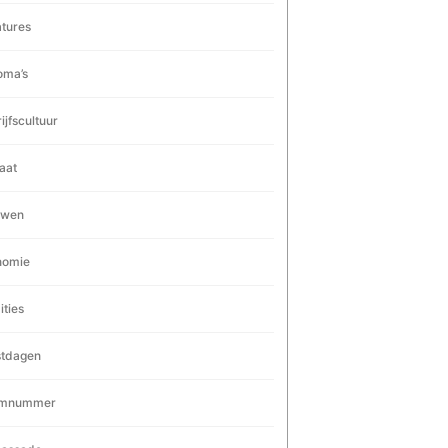
tures
oma’s
ijfscultuur
aat
uwen
nomie
ities
stdagen
rmnummer