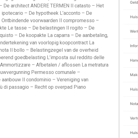
Gel
o – De architect ANDERE TERMEN Il catasto – Het
 ipotecario – De hypotheek L’acconto – De
Huis
e – Ontbindende voorwaarden Il compromesso –
e Le tasse – De belastingen Il rogito – De
Werk
acquisto – De koopakte La caparra – De aanbetaling,
ondertekening van voorlopig koopcontract La
Info
nota Il bollo – Belastingzegel van de overheid
oerend goedbelasting L’imposta sul reddito delle
Han
Ammortizzare – Afbetalen / aflossen La metratura
bouwvergunning Permesso comunale –
Mak
 aanbouw Il condominio – Vereniging van
tù di passagio – Recht op overpad Piano
Huis
Nota
Verh
Huis