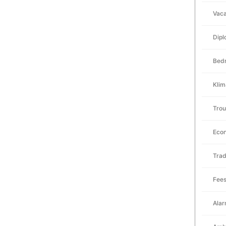
Vaca
Dipl
Bedr
Klim
Tro
Eco
Trad
Fee
Ala