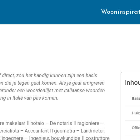
Wooninspirat
f direct, zou het handig kunnen zijn een basis
Inho
 die je tegen gaat komen. Als je gaat emigreren
 Hieronder een woordenlijst met Italiaanse woorden
ing in Italië van pas komen.
Ital
Huiz
kelaar Il notaio – De notaris Il ragioniere –
Offi
rcialista – Accountant Il geometra – Landmeter,
’ingegnere – Ingenieur, bouwkundige Il costruttore