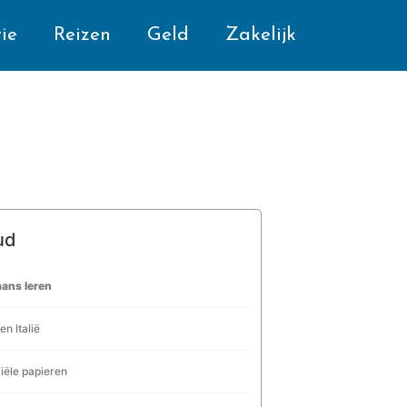
ie
Reizen
Geld
Zakelijk
ud
iaans leren
en Italië
ciële papieren