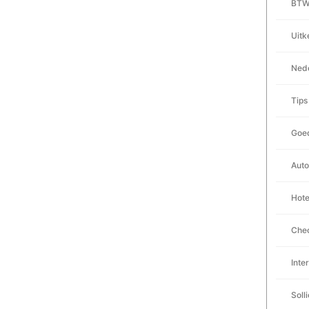
BTW 
Uitk
Nede
Tips
Goed
Auto
Hote
Chec
Inte
Soll