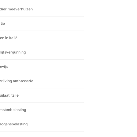
dier meeverhuizen
tie
n in Italië
lijfsvergunning
ewijs
hrijving ambassade
ulaat Italië
mstenbelasting
ogensbelasting