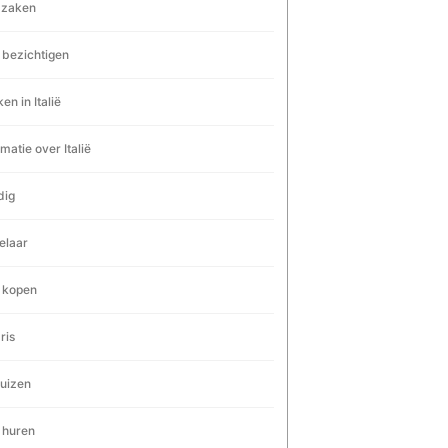
dzaken
 bezichtigen
en in Italië
rmatie over Italië
dig
elaar
 kopen
ris
uizen
 huren