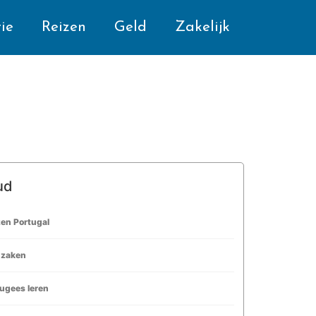
ie
Reizen
Geld
Zakelijk
ud
en Portugal
dzaken
ugees leren