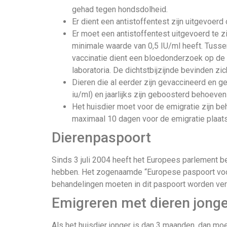
gehad tegen hondsdolheid.
Er dient een antistoffentest zijn uitgevoerd 
Er moet een antistoffentest uitgevoerd te zi
minimale waarde van 0,5 IU/ml heeft. Tusse
vaccinatie dient een bloedonderzoek op de 
laboratoria. De dichtstbijzijnde bevinden zic
Dieren die al eerder zijn gevaccineerd en ge
iu/ml) en jaarlijks zijn geboosterd behoeve
Het huisdier moet voor de emigratie zijn b
maximaal 10 dagen voor de emigratie plaat
Dierenpaspoort
Sinds 3 juli 2004 heeft het Europees parlement 
hebben. Het zogenaamde “Europese paspoort voor
behandelingen moeten in dit paspoort worden ve
Emigreren met dieren jong
Als het huisdier jonger is dan 3 maanden, dan m