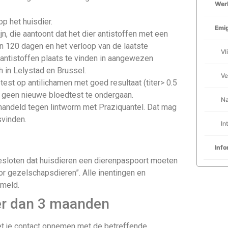
Werk
op het huisdier.
Emig
jn, die aantoont dat het dier antistoffen met een
n 120 dagen en het verloop van de laatste
Vl
antistoffen plaats te vinden in aangewezen
h in Lelystad en Brussel.
Ve
test op antilichamen met goed resultaat (titer> 0.5
n geen nieuwe bloedtest te ondergaan.
Na
ehandeld tegen lintworm met Praziquantel. Dat mag
svinden.
In
Info
besloten dat huisdieren een dierenpaspoort moeten
 gezelschapsdieren”. Alle inentingen en
rmeld.
er dan 3 maanden
oet je contact opnemen met de betreffende