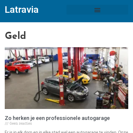
Latravia
Geld
Zo herken je een professionele autogarage
Geen reacties
Er is in elk dorp en in elke stad wel een autogarage te vinden. Onze