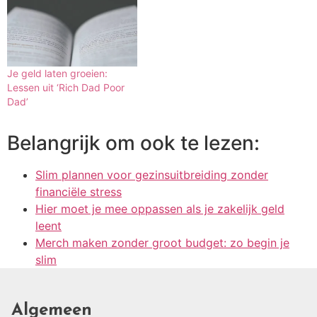
Je geld laten groeien:
Lessen uit ‘Rich Dad Poor
Dad’
Belangrijk om ook te lezen:
Slim plannen voor gezinsuitbreiding zonder
financiële stress
Hier moet je mee oppassen als je zakelijk geld
leent
Merch maken zonder groot budget: zo begin je
slim
Algemeen