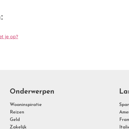
:
et je op?
Onderwerpen
La
Wooninspiratie
Span
Reizen
Ame
Geld
Fran
Zakelijk
Itali