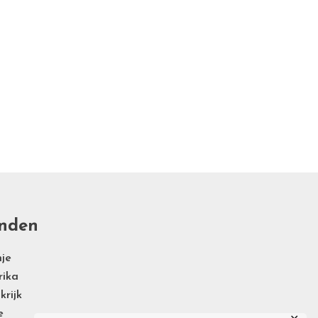
nden
je
rika
krijk
e