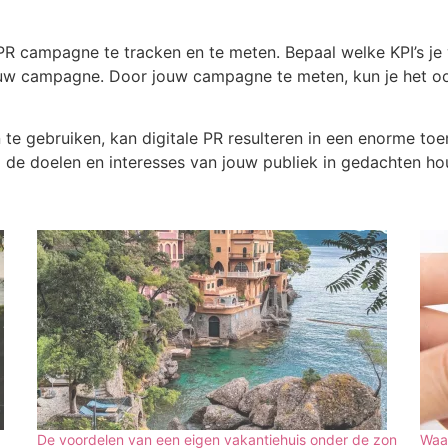
R campagne te tracken en te meten. Bepaal welke KPI’s je 
ouw campagne. Door jouw campagne te meten, kun je het o
n te gebruiken, kan digitale PR resulteren in een enorme t
d de doelen en interesses van jouw publiek in gedachten ho
De voordelen van een eigen vakantiehuis onder de zon
Waar