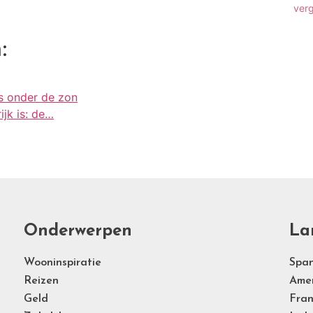
ver
:
s onder de zon
jk is: de…
Onderwerpen
La
Wooninspiratie
Span
Reizen
Ame
Geld
Fran