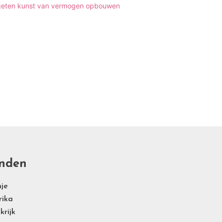
geten kunst van vermogen opbouwen
nden
je
rika
krijk