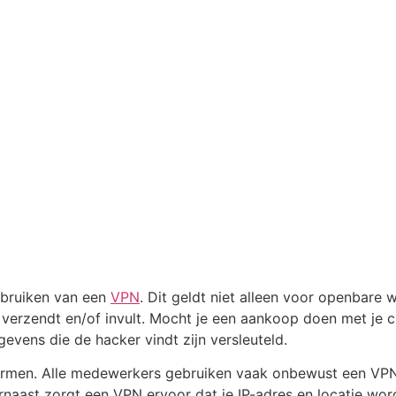
ebruiken van een
VPN
. Dit geldt niet alleen voor openbare w
e verzendt en/of invult. Mocht je een aankoop doen met je 
gevens die de hacker vindt zijn versleuteld.
men. Alle medewerkers gebruiken vaak onbewust een VPN ter
naast zorgt een VPN ervoor dat je IP-adres en locatie word