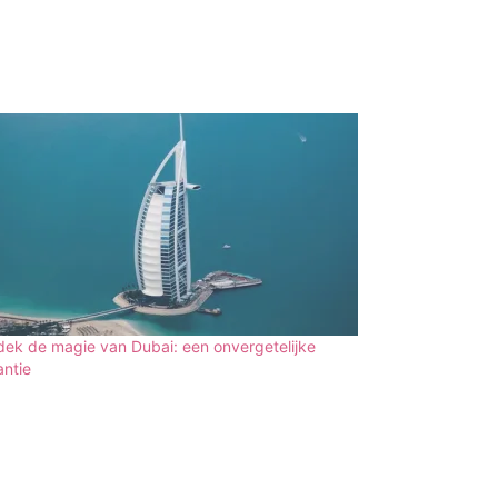
ek de magie van Dubai: een onvergetelijke
ntie