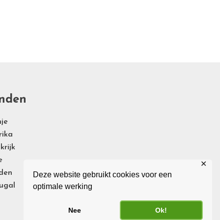
nden
je
rika
krijk
e
✕
den
Deze website gebruikt cookies voor een
ugal
optimale werking
Nee
Ok!