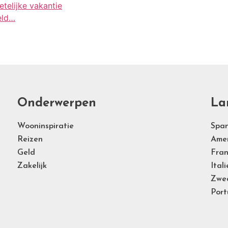
telijke vakantie
eld…
Onderwerpen
La
Wooninspiratie
Span
Reizen
Ame
Geld
Fran
Zakelijk
Itali
Zwe
Port