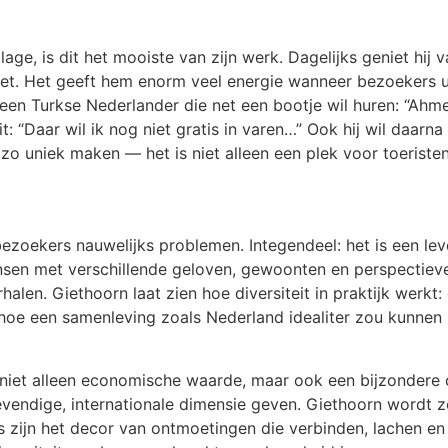
lage, is dit het mooiste van zijn werk. Dagelijks geniet hij
ziet. Het geeft hem enorm veel energie wanneer bezoekers 
 een Turkse Nederlander die net een bootje wil huren: “Ahm
: “Daar wil ik nog niet gratis in varen…” Ook hij wil daarna
zo uniek maken — het is niet alleen een plek voor toeriste
bezoekers nauwelijks problemen. Integendeel: het is een le
nsen met verschillende geloven, gewoonten en perspectiev
alen. Giethoorn laat zien hoe diversiteit in praktijk werkt:
en hoe een samenleving zoals Nederland idealiter zou kunnen 
niet alleen economische waarde, maar ook een bijzondere c
vendige, internationale dimensie geven. Giethoorn wordt zo 
es zijn het decor van ontmoetingen die verbinden, lachen e