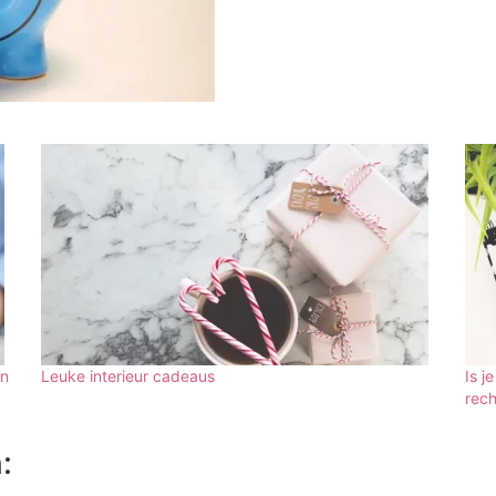
an
Leuke interieur cadeaus
Is j
rec
: