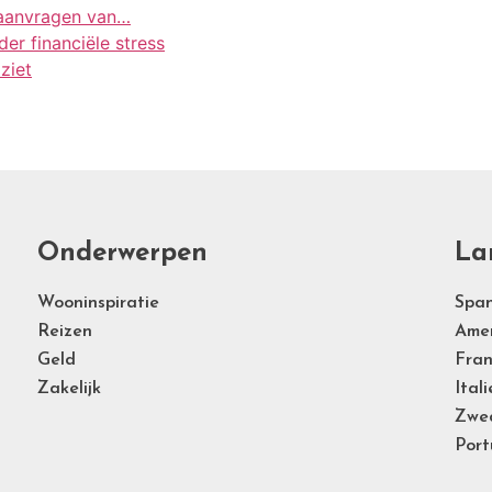
 aanvragen van…
er financiële stress
ziet
Onderwerpen
La
Wooninspiratie
Span
Reizen
Ame
Geld
Fran
Zakelijk
Itali
Zwe
Port