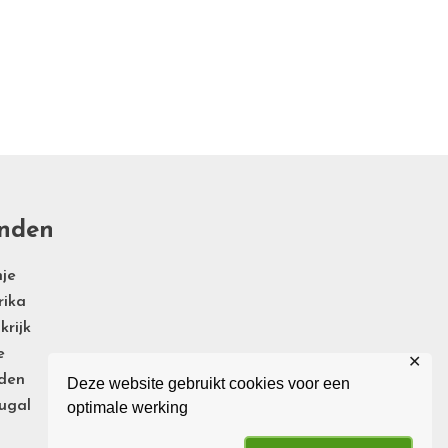
nden
je
rika
krijk
e
✕
den
Deze website gebruikt cookies voor een
ugal
optimale werking